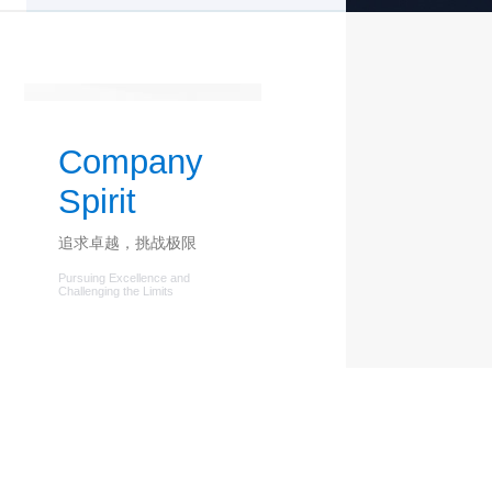
Company
Spirit
追求卓越，挑战极限
Pursuing Excellence and
Challenging the Limits