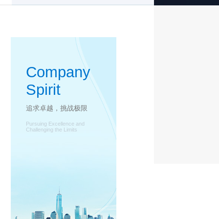
Company
Spirit
追求卓越，挑战极限
Pursuing Excellence and
Challenging the Limits